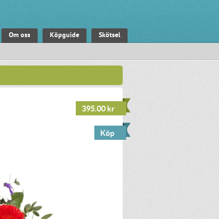
Om oss
Köpguide
Skötsel
395.00 kr
Köp