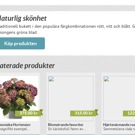
aturlig skönhet
aditionell bukett i den populära färgkombinationen rött, vitt och blått. 
songens gröna blad.
Köp produkten
aterade produkter
375.00 kr
315.00 kr
122
oniska Hortensior
Blomstrande favoriter
Hjärtevärmande ro
magnifikt exempel...
En kärleksfull famn av...
Sammetslena röda ro