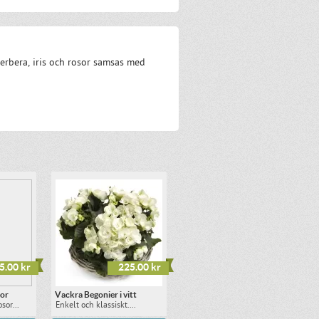
Gerbera, iris och rosor samsas med
5.00 kr
225.00 kr
sor
Vackra Begonier i vitt
sor...
Enkelt och klassiskt....