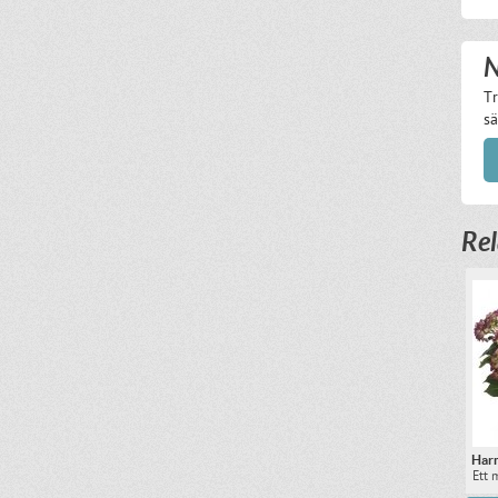
N
Tr
sä
Rel
Harm
Ett 