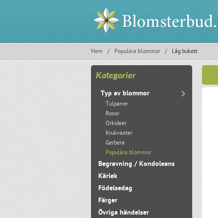
Hem
/
Populära blommor
/
Låg bukett
Kategorier
Typ av blommor
Tulpaner
Rosor
Orkideér
Krukväxter
Gerbera
Populära blommor
Begravning / Kondoleans
Kärlek
Födelsedag
Färger
Övriga händelser