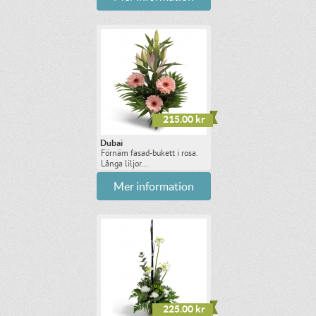
215.00 kr
Dubai
Förnäm fasad-bukett i rosa.
Långa liljor...
Mer information
225.00 kr