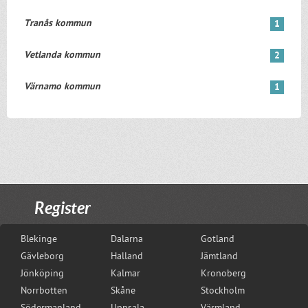
Tranås kommun
1
Vetlanda kommun
2
Värnamo kommun
1
Register
Blekinge
Dalarna
Gotland
Gävleborg
Halland
Jämtland
Jönköping
Kalmar
Kronoberg
Norrbotten
Skåne
Stockholm