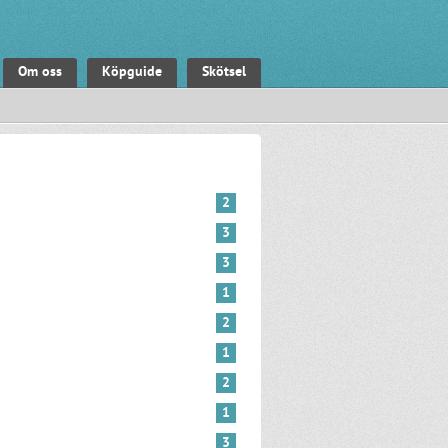
Om oss
Köpguide
Skötsel
2
3
3
1
2
1
2
1
3