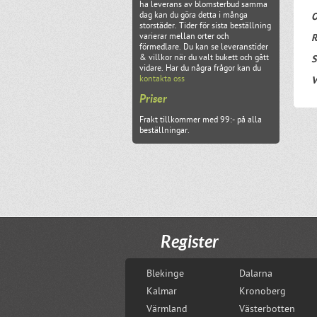
ha leverans av blomsterbud samma
dag kan du göra detta i många
O
storstäder. Tider för sista beställning
varierar mellan orter och
R
förmedlare. Du kan se leveranstider
& villkor när du valt bukett och gått
S
vidare. Har du några frågor kan du
kontakta oss
V
Priser
Frakt tillkommer med 99:- på alla
beställningar.
Register
Blekinge
Dalarna
Kalmar
Kronoberg
Värmland
Västerbotten