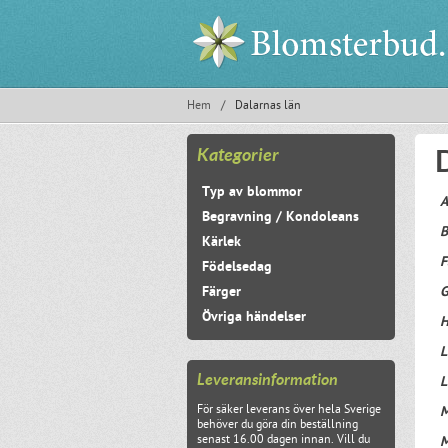
Hem
/
Dalarnas län
Kategorier
Typ av blommor
A
Begravning / Kondoleans
B
Kärlek
F
Födelsedag
Färger
G
Övriga händelser
H
L
Leveransinformation
L
För säker leverans över hela Sverige
M
behöver du göra din beställning
senast 16.00 dagen innan. Vill du
M