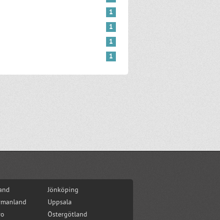
1
1
1
1
and
Jönköping
rmanland
Uppsala
ro
Östergötland