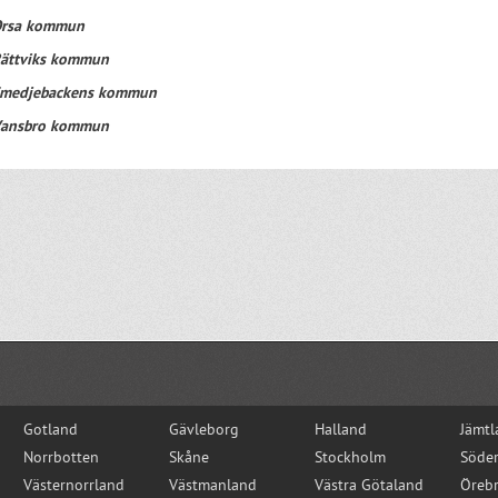
rsa kommun
ättviks kommun
medjebackens kommun
ansbro kommun
Gotland
Gävleborg
Halland
Jämtl
Norrbotten
Skåne
Stockholm
Söde
Västernorrland
Västmanland
Västra Götaland
Öreb