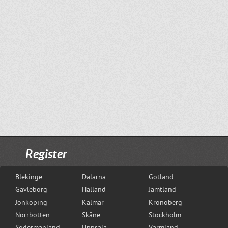
Register
Blekinge
Dalarna
Gotland
Gävleborg
Halland
Jämtland
Jönköping
Kalmar
Kronoberg
Norrbotten
Skåne
Stockholm