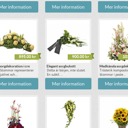
Mer information
Mer information
Mer inform
895.00 kr
900.00 kr
10
sorgdekoration i cre
Elegant sorgbukett
Medkänsla sorgde
 blommor representerar
Detta är början, inte slutet.
Trösterik komposit
ukhet och...
En subtil ...
blommor i paste...
Mer information
Mer information
Mer inform