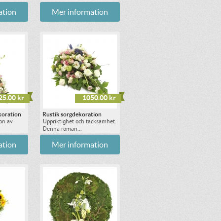
ation
Mer information
25.00 kr
1050.00 kr
koration
Rustik sorgdekoration
ion av
Uppriktighet och tacksamhet.
Denna roman...
ation
Mer information