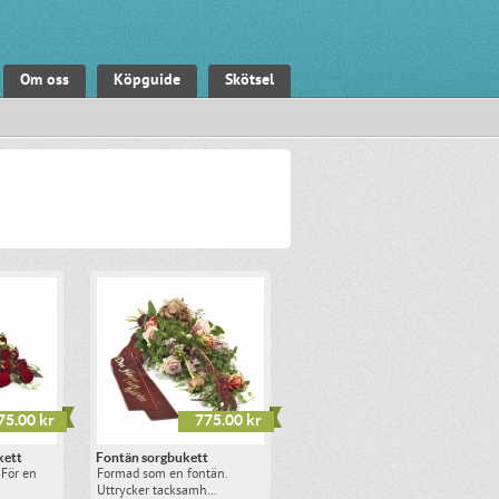
Om oss
Köpguide
Skötsel
75.00 kr
775.00 kr
kett
Fontän sorgbukett
 För en
Formad som en fontän.
Uttrycker tacksamh...