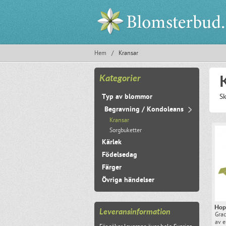
Hem
/
Kransar
Kategorier
Typ av blommor
Sk
Begravning / Kondoleans
Kransar
Sorgbuketter
Kärlek
Födelsedag
Färger
Övriga händelser
Hop
Leveransinformation
Grac
av e