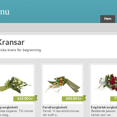
Hem
Kransar
icka krans för begravning.
615.00 kr
650.00 kr
7
p sorgbukett
Farväl sorgbukett
Evig kärlek sorgbu
iösa tulpaner. Till minne
Farväl. Vi ska alltid minnas
Bestående passion.
n eleg...
din kraft o...
kärlek som var...