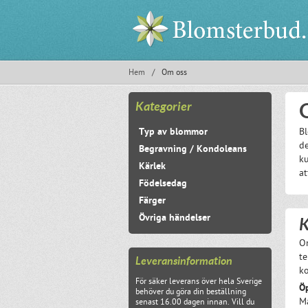
Hem
/
Om oss
Kategorier
Typ av blommor
Bl
de
Begravning / Kondoleans
ku
Kärlek
at
Födelsedag
Färger
Övriga händelser
K
Om
t
Leveransinformation
ko
För säker leverans över hela Sverige
Öp
behöver du göra din beställning
Må
senast 16.00 dagen innan. Vill du