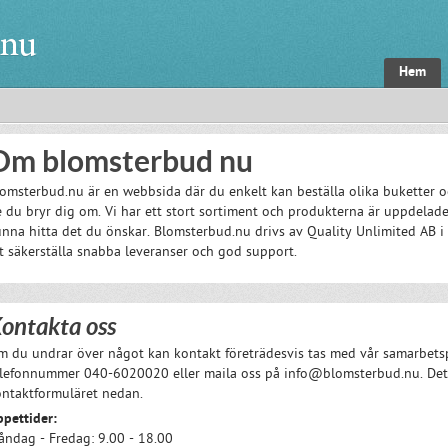
Hem
Om blomsterbud nu
omsterbud.nu är en webbsida där du enkelt kan beställa olika buketter o
 du bryr dig om. Vi har ett stort sortiment och produkterna är uppdelade 
nna hitta det du önskar. Blomsterbud.nu drivs av Quality Unlimited AB i 
t säkerställa snabba leveranser och god support.
ontakta oss
 du undrar över något kan kontakt företrädesvis tas med vår samarbetsp
elefonnummer 040-6020020 eller maila oss på
info@blomsterbud.nu
. De
ntaktformuläret nedan.
pettider:
ndag - Fredag: 9.00 - 18.00