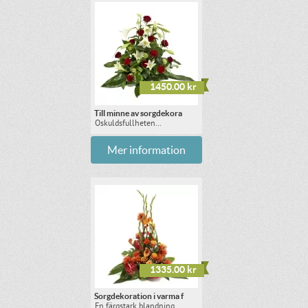
1450.00 kr
Till minne av sorgdekora
Oskuldsfullheten...
Mer information
1335.00 kr
Sorgdekoration i varma f
En färgstark blandning...