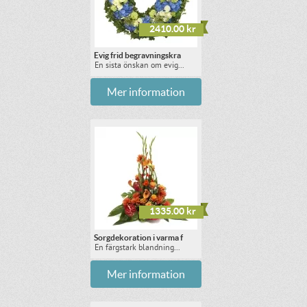
2410.00 kr
Evig frid begravningskra
En sista önskan om evig...
Mer information
1335.00 kr
Sorgdekoration i varma f
En färgstark blandning...
Mer information