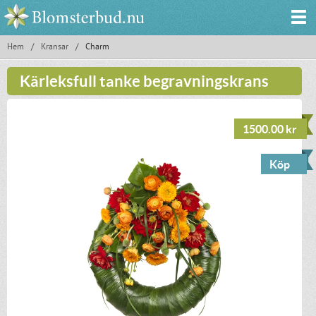
Hem
/
Kransar
/
Charm
Kärleksfull tanke begravningskrans
1500.00 kr
Köp