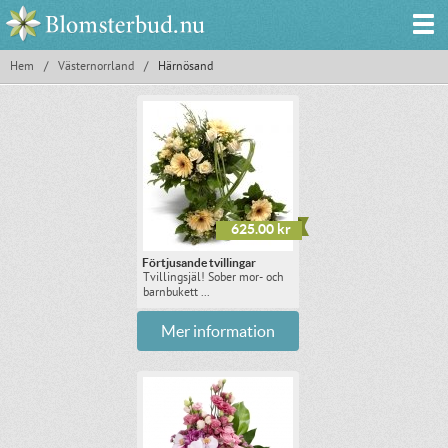
Hem
/
Västernorrland
/
Härnösand
625.00 kr
Förtjusande tvillingar
Tvillingsjäl! Sober mor- och
barnbukett ...
Mer information